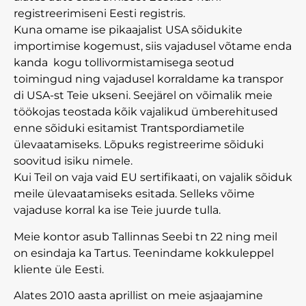
registreerimiseni Eesti registris.
Kuna omame ise pikaajalist USA sõidukite
importimise kogemust, siis vajadusel võtame enda
kanda kogu tollivormistamisega seotud
toimingud ning vajadusel korraldame ka transpor
di USA-st Teie ukseni. Seejärel on võimalik meie
töökojas teostada kõik vajalikud ümberehitused
enne sõiduki esitamist Trantspordiametile
ülevaatamiseks. Lõpuks registreerime sõiduki
soovitud isiku nimele.
Kui Teil on vaja vaid EU sertifikaati, on vajalik sõiduk
meile ülevaatamiseks esitada. Selleks võime
vajaduse korral ka ise Teie juurde tulla.
Meie kontor asub Tallinnas Seebi tn 22 ning meil
on esindaja ka Tartus. Teenindame kokkuleppel
kliente üle Eesti.
Alates 2010 aasta aprillist on meie asjaajamine