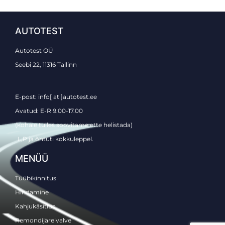
AUTOTEST
Autotest OÜ
Seebi 22, 11316 Tallinn
E-post: info[ at ]autotest.ee
Avatud: E-R 9.00-17.00
(kohale tulles soovitame ette helistada)
L,P ja õhtuti kokkuleppel.
MENÜÜ
Tüübikinnitus
Hindamine
Kahjukäsitlus
Remondijärelvalve