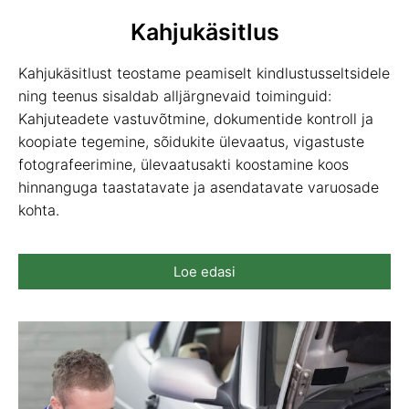
Kahjukäsitlus
Kahjukäsitlust teostame peamiselt kindlustusseltsidele
ning teenus sisaldab alljärgnevaid toiminguid:
Kahjuteadete vastuvõtmine, dokumentide kontroll ja
koopiate tegemine, sõidukite ülevaatus, vigastuste
fotografeerimine, ülevaatusakti koostamine koos
hinnanguga taastatavate ja asendatavate varuosade
kohta.
Loe edasi