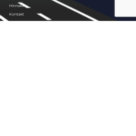
Hinnakiri
Kontakt
REKVISIIDID
Reg nr 12475719
KMKR EE102510799
IBAN EE677700771008019791
PARTNERID