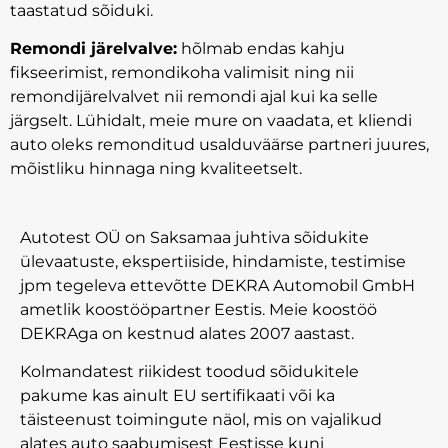
taastatud sõiduki.
Remondi järelvalve:
hõlmab endas kahju
fikseerimist, remondikoha valimisit ning nii
remondijärelvalvet nii remondi ajal kui ka selle
järgselt. Lühidalt, meie mure on vaadata, et kliendi
auto oleks remonditud usalduväärse partneri juures,
mõistliku hinnaga ning kvaliteetselt.
Autotest OÜ on Saksamaa juhtiva sõidukite
ülevaatuste, ekspertiiside, hindamiste, testimise
jpm tegeleva ettevõtte DEKRA Automobil GmbH
ametlik koostööpartner Eestis. Meie koostöö
DEKRAga on kestnud alates 2007 aastast.
Kolmandatest riikidest toodud sõidukitele
pakume kas ainult EU sertifikaati või ka
täisteenust toimingute näol, mis on vajalikud
alates auto saabumisest Eestisse kuni