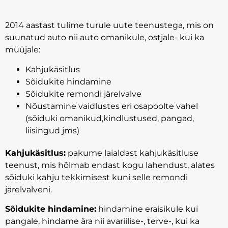
2014 aastast tulime turule uute teenustega, mis on
suunatud auto nii auto omanikule, ostjale- kui ka
müüjale:
Kahjukäsitlus
Sõidukite hindamine
Sõidukite remondi järelvalve
Nõustamine vaidlustes eri osapoolte vahel
(sõiduki omanikud,kindlustused, pangad,
liisingud jms)
Kahjukäsitlus:
pakume laialdast kahjukäsitluse
teenust, mis hõlmab endast kogu lahendust, alates
sõiduki kahju tekkimisest kuni selle remondi
järelvalveni.
Sõidukite hindamine:
hindamine eraisikule kui
pangale, hindame ära nii avariilise-, terve-, kui ka